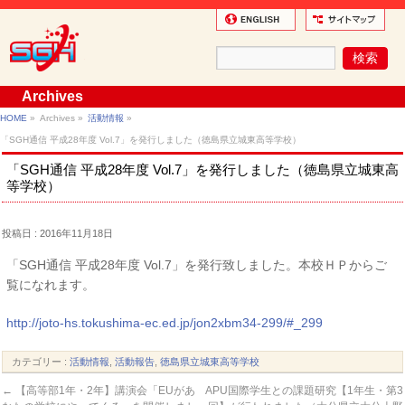
Archives
HOME
»
Archives »
活動情報
»
「SGH通信 平成28年度 Vol.7」を発行しました（徳島県立城東高等学校）
「SGH通信 平成28年度 Vol.7」を発行しました（徳島県立城東高
等学校）
投稿日 : 2016年11月18日
「SGH通信 平成28年度 Vol.7」を発行致しました。本校ＨＰからご
覧になれます。
http://joto-hs.tokushima-ec.ed.jp/jon2xbm34-299/#_299
カテゴリー :
活動情報
,
活動報告
,
徳島県立城東高等学校
←
【高等部1年・2年】講演会「EUがあ
APU国際学生との課題研究【1年生・第3