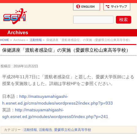
Archives
HOME
»
Archives »
活動情報
»
保健講座「渡航者感染症」の実施（愛媛県立松山東高等学校）
保健講座「渡航者感染症」の実施（愛媛県立松山東高等学校）
投稿日 : 2016年11月22日
平成28年11月7日に「渡航者感染症」と題した、愛媛大学医師による
授業を実施致しました。詳細は学校HPをご参照ください。
日本語：
http://matsuyamahigashi-
h.esnet.ed.jp/cms/modules/wordpress2/index.php?p=933
英語：
http://matsuyamahigashi-
sgh.esnet.ed.jp/modules/wordpress0/index.php?p=241
カテゴリー :
活動情報
,
活動報告
,
愛媛県立松山東高等学校