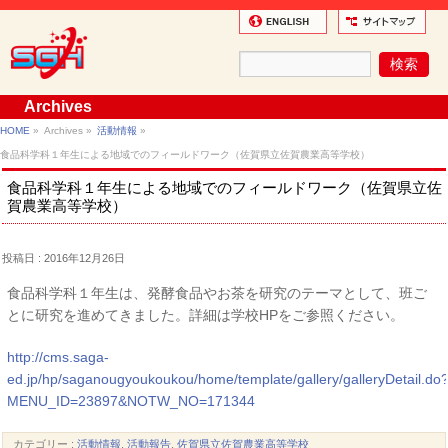
Archives
HOME
»
Archives »
活動情報
»
食品科学科１年生による地域でのフィールドワーク（佐賀県立佐賀農業高等学校）
食品科学科１年生による地域でのフィールドワーク（佐賀県立佐
賀農業高等学校）
投稿日 : 2016年12月26日
食品科学科１年生は、発酵食品やお茶を研究のテーマとして、班ご
とに研究を進めてきました。詳細は学校HPをご参照ください。
http://cms.saga-
ed.jp/hp/saganougyoukoukou/home/template/gallery/galleryDetail.do
MENU_ID=23897&NOTW_NO=171344
カテゴリー :
活動情報
,
活動報告
,
佐賀県立佐賀農業高等学校