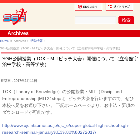
Archives
HOME
»
Archives »
活動情報
»
SGH公開授業（TOK・MITピッチ大会）開催について（立命館宇治中学校・高等学校）
SGH公開授業（TOK・MITピッチ大会）開催について（立命館宇
治中学校・高等学校）
投稿日 : 2017年1月11日
TOK（Theory of Knowledge）の公開授業・MIT（Disciplined
Entrepreneurship [MIT24steps]）ピッチ大会を行いますので、ぜひ
本校へ足をお運び下さい。 下記ホームページより、お申込・要項の
ダウンロードが可能です。
http://www.ujc.ritsumei.ac.jp/ujc_e/super-global-high-school-sgh-
research-seminar-january%E3%80%80272017/