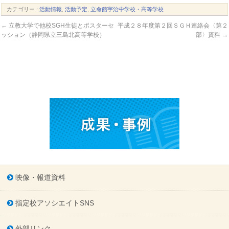
カテゴリー :
活動情報
,
活動予定
,
立命館宇治中学校・高等学校
←
立教大学で他校SGH生徒とポスターセ
平成２８年度第２回ＳＧＨ連絡会〈第２
ッション（静岡県立三島北高等学校）
部〉資料
→
映像・報道資料
指定校アソシエイトSNS
外部リンク