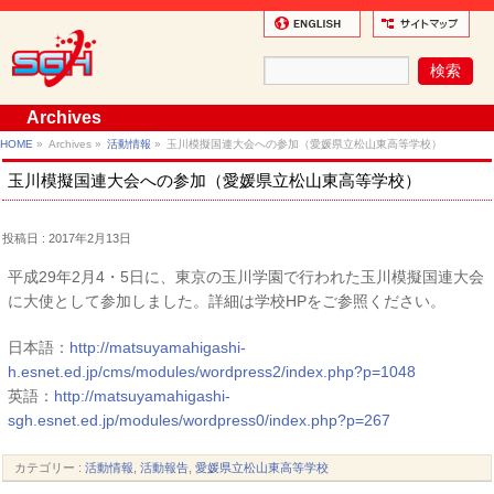
Archives
HOME
»
Archives »
活動情報
»
玉川模擬国連大会への参加（愛媛県立松山東高等学校）
玉川模擬国連大会への参加（愛媛県立松山東高等学校）
投稿日 : 2017年2月13日
平成29年2月4・5日に、東京の玉川学園で行われた玉川模擬国連大会
に大使として参加しました。詳細は学校HPをご参照ください。
日本語：
http://matsuyamahigashi-
h.esnet.ed.jp/cms/modules/wordpress2/index.php?p=1048
英語：
http://matsuyamahigashi-
sgh.esnet.ed.jp/modules/wordpress0/index.php?p=267
カテゴリー :
活動情報
,
活動報告
,
愛媛県立松山東高等学校