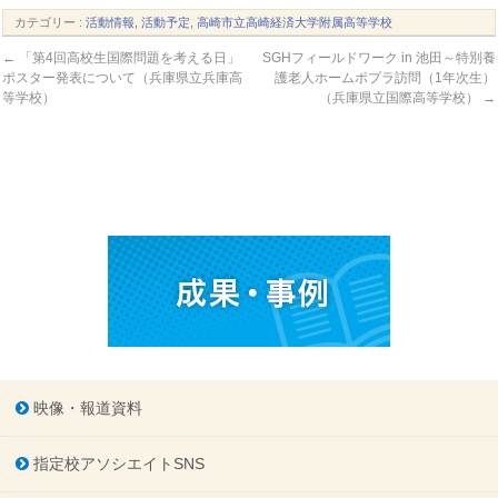
カテゴリー :
活動情報
,
活動予定
,
高崎市立高崎経済大学附属高等学校
←
「第4回高校生国際問題を考える日」
SGHフィールドワーク in 池田～特別養
ポスター発表について（兵庫県立兵庫高
護老人ホームポプラ訪問（1年次生）
等学校）
（兵庫県立国際高等学校）
→
映像・報道資料
指定校アソシエイトSNS