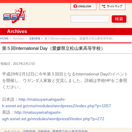
Archives
HOME
»
Archives »
活動情報
»
第５回International Day（愛媛県立松山東高等学校）
第５回International Day（愛媛県立松山東高等学校）
投稿日 : 2017年2月17日
平成29年2月12日に今年第５回目となるInternational Dayのイベント
を開催し、ウガンダ人家族と交流しました。詳細は学校HPをご参照
ください。
日本語：
http://matsuyamahigashi-
h.esnet.ed.jp/cms/modules/wordpress2/index.php?p=1057
英語：
http://matsuyamahigashi-
sgh.esnet.ed.jp/modules/wordpress0/index.php?p=272
カテゴリー :
活動情報
,
活動報告
,
愛媛県立松山東高等学校