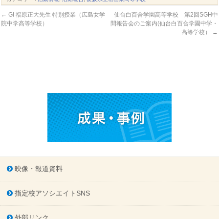
←
GI 福原正大先生 特別授業（広島女学
仙台白百合学園高等学校 第2回SGH中
院中学高等学校）
間報告会のご案内(仙台白百合学園中学・
高等学校）
→
映像・報道資料
指定校アソシエイトSNS
外部リンク