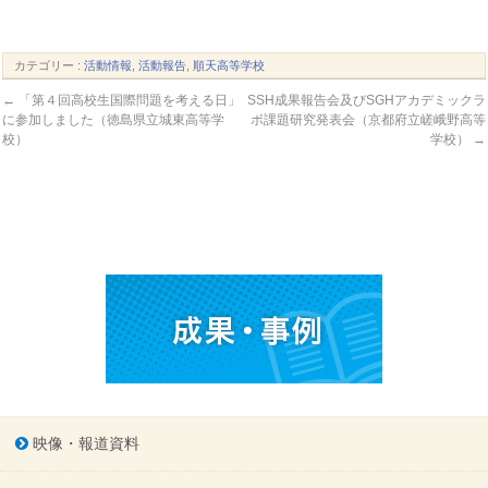
カテゴリー :
活動情報
,
活動報告
,
順天高等学校
←
「第４回高校生国際問題を考える日」
SSH成果報告会及びSGHアカデミックラ
に参加しました（徳島県立城東高等学
ボ課題研究発表会（京都府立嵯峨野高等
校）
学校）
→
映像・報道資料