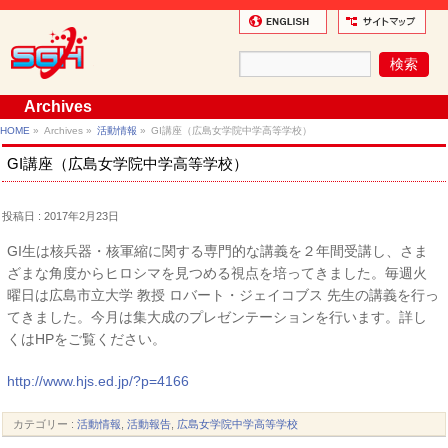
Archives
HOME
»
Archives »
活動情報
»
GI講座（広島女学院中学高等学校）
GI講座（広島女学院中学高等学校）
投稿日 : 2017年2月23日
GI生は核兵器・核軍縮に関する専門的な講義を２年間受講し、さま
ざまな角度からヒロシマを見つめる視点を培ってきました。毎週火
曜日は広島市立大学 教授 ロバート・ジェイコブス 先生の講義を行っ
てきました。今月は集大成のプレゼンテーションを行います。詳し
くはHPをご覧ください。
http://www.hjs.ed.jp/?p=4166
カテゴリー :
活動情報
,
活動報告
,
広島女学院中学高等学校