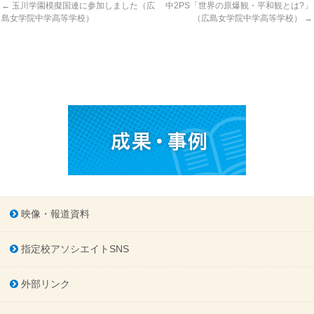
←
玉川学園模擬国連に参加しました（広
中2PS「世界の原爆観・平和観とは?」
島女学院中学高等学校）
（広島女学院中学高等学校）
→
映像・報道資料
指定校アソシエイトSNS
外部リンク