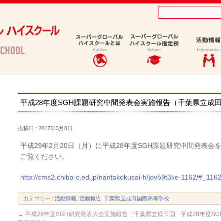
高等学校）
平成28年度SGH課題研究中間発表会実施報告（千葉県立成
投稿日 : 2017年3月8日
平成29年2月20日（月）に平成28年度SGH課題研究中間発表
ご覧ください。
http://cms2.chiba-c.ed.jp/naritakokusai-h/jov59t3ke-1162/#_116
カテゴリー :
活動情報
,
活動報告
,
千葉県立成田国際高等学校
←
平成28年度SGH研究発表大会実施報告（千葉県立成田国
平成28年度S