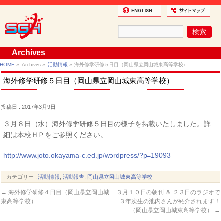
Archives
HOME
»
Archives »
活動情報
»
海外修学研修５日目（岡山県立岡山城東高等学校）
海外修学研修５日目（岡山県立岡山城東高等学校）
投稿日 : 2017年3月9日
３月８日（水）海外修学研修５日目の様子を掲載いたしました。詳
細は本校ＨＰをご参照ください。
http://www.joto.okayama-c.ed.jp/wordpress/?p=19093
カテゴリー :
活動情報
,
活動報告
,
岡山県立岡山城東高等学校
←
海外修学研修４日目（岡山県立岡山城
３月１０日の朝刊 ＆ ２３日のラジオで
東高等学校）
３年次生の池内さんが紹介されます！
（岡山県立岡山城東高等学校）
→