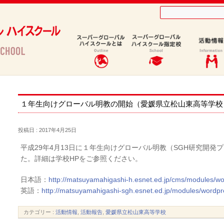
１年生向けグローバル明教の開始（愛媛県立松山東高等学校
投稿日 : 2017年4月25日
平成29年4月13日に１年生向けグローバル明教（SGH研究開
た。詳細は学校HPをご参照ください。
日本語：
http://matsuyamahigashi-h.esnet.ed.jp/cms/modules/w
英語：
http://matsuyamahigashi-sgh.esnet.ed.jp/modules/wordp
カテゴリー :
活動情報
,
活動報告
,
愛媛県立松山東高等学校