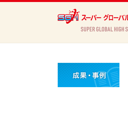
Archives
HOME
»
Archives »
活動情報
»
１年生向けグローバル明教の開始（愛媛県立松山東高等学校）