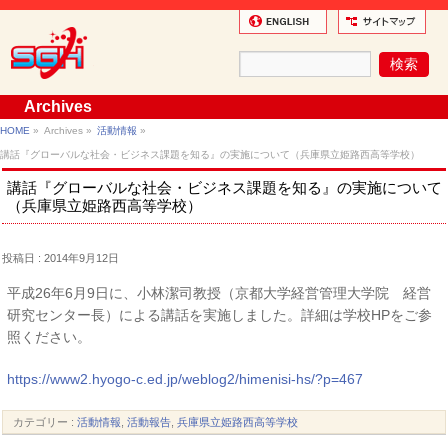
Archives
HOME
»
Archives »
活動情報
»
講話『グローバルな社会・ビジネス課題を知る』の実施について（兵庫県立姫路西高等学校）
講話『グローバルな社会・ビジネス課題を知る』の実施について
（兵庫県立姫路西高等学校）
投稿日 : 2014年9月12日
平成26年6月9日に、小林潔司教授（京都大学経営管理大学院 経営
研究センター長）による講話を実施しました。詳細は学校HPをご参
照ください。
https://www2.hyogo-c.ed.jp/weblog2/himenisi-hs/?p=467
カテゴリー :
活動情報
,
活動報告
,
兵庫県立姫路西高等学校