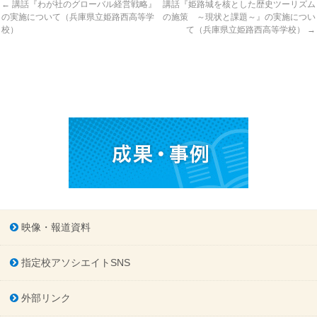
←
講話『わが社のグローバル経営戦略』
講話『姫路城を核とした歴史ツーリズム
の実施について（兵庫県立姫路西高等学
の施策 ～現状と課題～』の実施につい
校）
て（兵庫県立姫路西高等学校）
→
映像・報道資料
指定校アソシエイトSNS
外部リンク