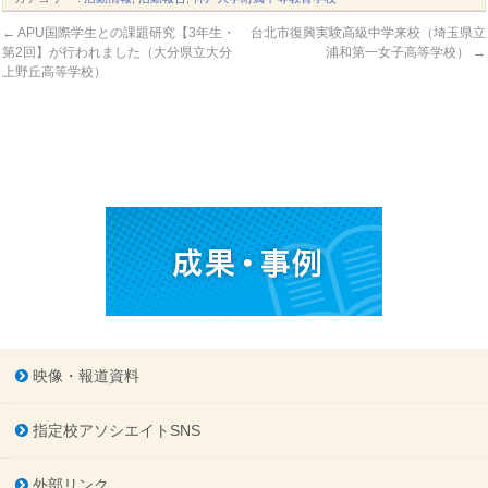
←
APU国際学生との課題研究【3年生・
台北市復興実験高級中学来校（埼玉県立
第2回】が行われました（大分県立大分
浦和第一女子高等学校）
→
上野丘高等学校）
映像・報道資料
指定校アソシエイトSNS
外部リンク