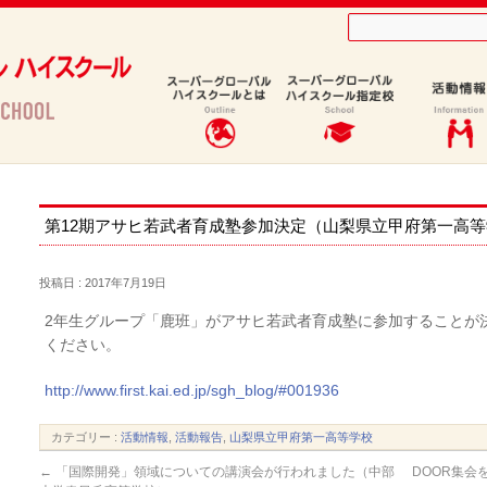
）
第12期アサヒ若武者育成塾参加決定（山梨県立甲府第一高
投稿日 : 2017年7月19日
2年生グループ「鹿班」がアサヒ若武者育成塾に参加することが
ください。
http://www.first.kai.ed.jp/sgh_blog/#001936
カテゴリー :
活動情報
,
活動報告
,
山梨県立甲府第一高等学校
←
「国際開発」領域についての講演会が行われました（中部
DOOR集