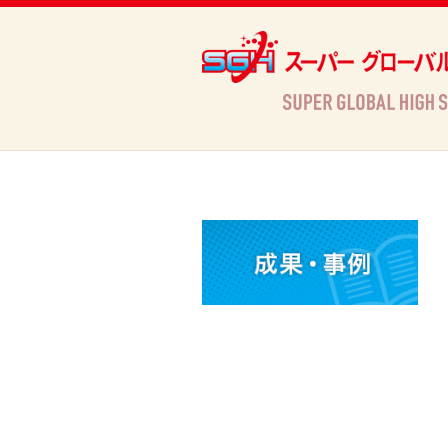
Archives
HOME
»
Archives »
活動情報
»
第12期アサヒ若武者育成塾参加決定（山梨県立甲府第一高等学校