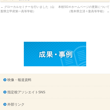
←
グローカルセミナーを行いました（山
本校SGＨホームページの更新について
梨県立甲府第一高等学校）
（熊本県立済々黌高等学校）
→
映像・報道資料
指定校アソシエイトSNS
外部リンク