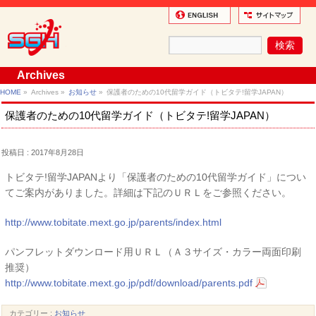
Archives
HOME
»
Archives »
お知らせ
»
保護者のための10代留学ガイド（トビタテ!留学JAPAN）
保護者のための10代留学ガイド（トビタテ!留学JAPAN）
投稿日 : 2017年8月28日
トビタテ!留学JAPANより「保護者のための10代留学ガイド」につい
てご案内がありました。詳細は下記のＵＲＬをご参照ください。
http://www.tobitate.mext.go.jp/parents/index.html
パンフレットダウンロード用ＵＲＬ（Ａ３サイズ・カラー両面印刷
推奨）
http://www.tobitate.mext.go.jp/pdf/download/parents.pdf
カテゴリー :
お知らせ