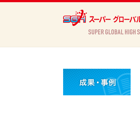
Archives
HOME
»
Archives »
活動情報
»
本校SGＨホームページの更新について（熊本県立済々黌高等学校