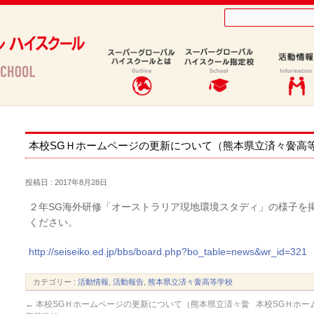
）
本校SGＨホームページの更新について（熊本県立済々黌高
投稿日 : 2017年8月28日
２年SG海外研修「オーストラリア現地環境スタディ」の様子を
ください。
http://seiseiko.ed.jp/bbs/board.php?bo_table=news&wr_id=321
カテゴリー :
活動情報
,
活動報告
,
熊本県立済々黌高等学校
←
本校SGＨホームページの更新について（熊本県立済々黌
本校SGＨホー