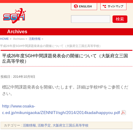
Archives
HOME
»
Archives »
活動情報
»
平成26年度SGH中間課題発表会の開催について（大阪府立三国丘高等学校）
平成26年度SGH中間課題発表会の開催について（大阪府立三国
丘高等学校）
投稿日 : 2014年10月9日
標記中間課題発表会を開催いたします。詳細は学校HPをご参照くだ
さい。
http://www.osaka-
c.ed.jp/mikunigaoka/ZENNITI/sgh/2014/2014kadaihappyou.pdf
カテゴリー :
活動情報
,
活動予定
,
大阪府立三国丘高等学校