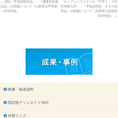
←
講話『甲斐絹講話会』、『潘微先生講
「オープンハイスクール『中学１・２年
話会』の実施について（山梨県立甲府第
生体験入学』・『学校説明会・ＳＧＨ説
一高等学校）
明会』の実施について（兵庫県立姫路西
高等学校）
→
映像・報道資料
指定校アソシエイトSNS
外部リンク