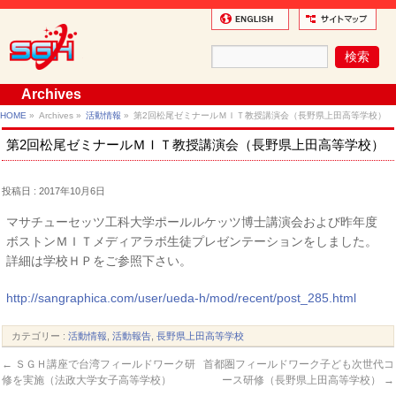
Archives
HOME
»
Archives »
活動情報
»
第2回松尾ゼミナールＭＩＴ教授講演会（長野県上田高等学校）
第2回松尾ゼミナールＭＩＴ教授講演会（長野県上田高等学校）
投稿日 : 2017年10月6日
マサチューセッツ工科大学ポールルケッツ博士講演会および昨年度
ボストンＭＩＴメディアラボ生徒プレゼンテーションをしました。
詳細は学校ＨＰをご参照下さい。
http://sangraphica.com/user/ueda-h/mod/recent/post_285.html
カテゴリー :
活動情報
,
活動報告
,
長野県上田高等学校
←
ＳＧＨ講座で台湾フィールドワーク研
首都圏フィールドワーク子ども次世代コ
修を実施（法政大学女子高等学校）
ース研修（長野県上田高等学校）
→