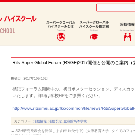
（立命館高等学校）
Rits Super Global Forum (RSGF)2017開催と公開の
投稿日 : 2017年10月16日
標記フォーラム期間中の、初日ポスターセッション、ディスカッ
いたします。詳細は学校HPをご参照ください。
http://www.ritsumei.ac.jp/fkc/common/file/news/RitsSuperGlob
カテゴリー :
活動情報
,
活動予定
,
立命館高等学校
←
SGH研究発表会を開催します(申込受付中)（大阪教育大学
タイでのフィ