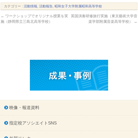
カテゴリー :
活動情報
,
活動報告
,
昭和女子大学附属昭和高等学校
←
ワークショップでオリジナル授業を実
英国演奏研修旅行実施（東京藝術大学音
施（静岡県立三島北高等学校）
楽学部附属音楽高等学校）
→
映像・報道資料
指定校アソシエイトSNS