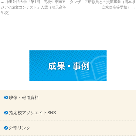
←
神田外語大学「第1回 高校生東南ア
タンザニア研修員との交流事業（熊本県
ジア小論文コンテスト」入選（順天高等
立水俣高等学校）
→
学校）
映像・報道資料
指定校アソシエイトSNS
外部リンク