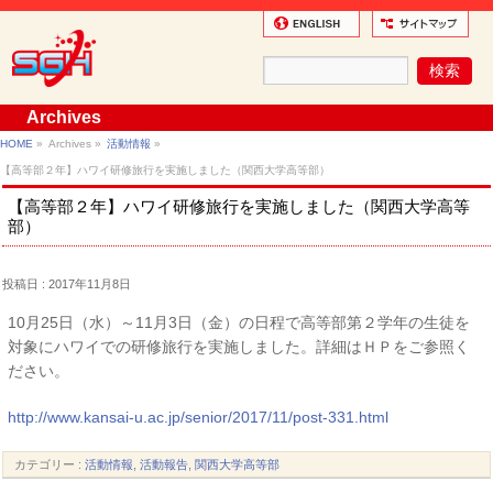
Archives
HOME
»
Archives »
活動情報
»
【高等部２年】ハワイ研修旅行を実施しました（関西大学高等部）
【高等部２年】ハワイ研修旅行を実施しました（関西大学高等
部）
投稿日 : 2017年11月8日
10月25日（水）～11月3日（金）の日程で高等部第２学年の生徒を
対象にハワイでの研修旅行を実施しました。詳細はＨＰをご参照く
ださい。
http://www.kansai-u.ac.jp/senior/2017/11/post-331.html
カテゴリー :
活動情報
,
活動報告
,
関西大学高等部