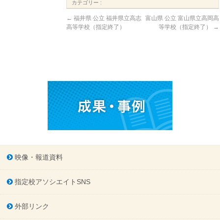
カテゴリー :
←
福井県 公立 福井県立高志
富山県 公立 富山県立高岡高
高等学校（指定終了）
等学校（指定終了）
→
映像・報道資料
指定校アソシエイトSNS
外部リンク