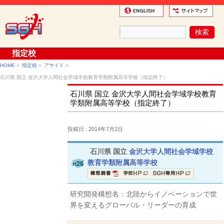
指定校
HOME
»
指定校
»
アサイド
»
石川県 国立 金沢大学人間社会学域学校教育学類附属高等学校（指定終了）
石川県 国立 金沢大学人間社会学域学校教育
学類附属高等学校（指定終了）
投稿日 : 2014年7月2日
石川県 国立
金沢大学人間社会学域学校
教育学類附属高等学校
構想調書
学校ホームページ
SGH専用
研究開発構想名：北陸からイノベーションで世
界を変えるグローバル・リーダーの育成